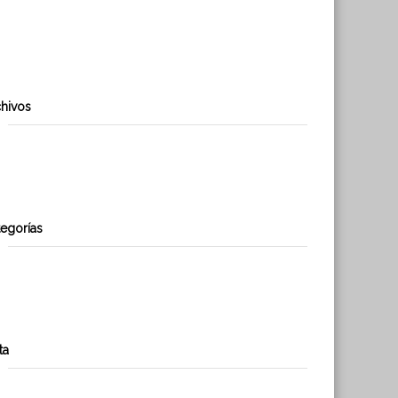
Se Obtiene RCA El Pinar
Travesía por los Andes propone generar conciencia en torno al
uso de energías renovables.
hivos
abril 2019
enero 2017
egorías
Noticias
Uncategorized
ta
Acceder