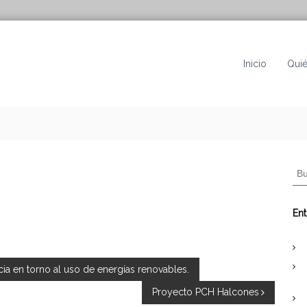
Inicio
Qui
B
u
s
c
Ent
a
r
:
ia en torno al uso de energías renovables.
Proyecto PCH Halcones