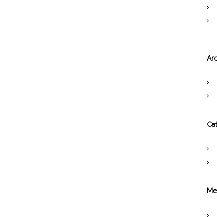
Arc
Cat
Me