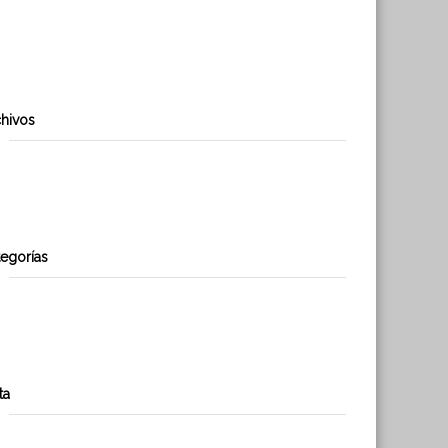
Se Obtiene RCA El Pinar
Travesía por los Andes propone generar conciencia en torno al
uso de energías renovables.
hivos
abril 2019
enero 2017
egorías
Noticias
Uncategorized
ta
Acceder