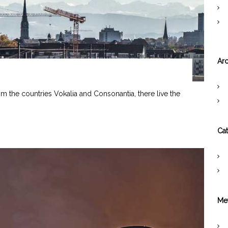
Arc
om the countries Vokalia and Consonantia, there live the
Cat
Me