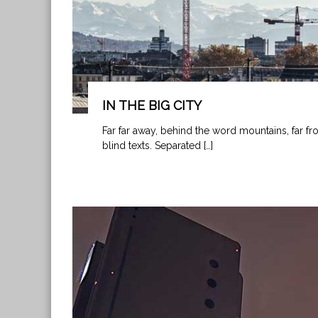
p
r
o
y
e
c
t
IN THE BIG CITY
o
s
Far far away, behind the word mountains, far fr
M
blind texts. Separated […]
i
n
i
H
i
d
r
o