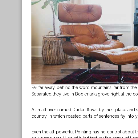
p
r
o
y
e
c
t
o
s
M
i
n
i
Far far away, behind the word mountains, far from the 
H
Separated they live in Bookmarksgrove right at the co
i
d
r
A small river named Duden flows by their place and sup
o
country, in which roasted parts of sentences fly into 
Even the all-powerful Pointing has no control about th