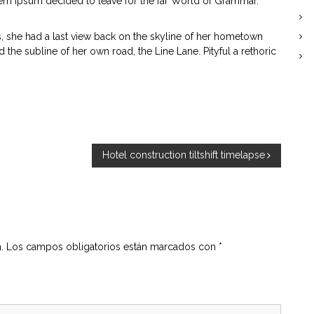
rem Ipsum decided to leave for the far World of Grammar.
ns, she had a last view back on the skyline of her hometown
the subline of her own road, the Line Lane. Pityful a rethoric
Hotel construction tiltshift timelapse
.
Los campos obligatorios están marcados con
*