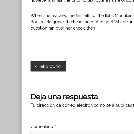
however a small line of blind text by the name of Lo
When she reached the first hills of the Italic Mountai
Bookmarksgrove, the headline of Alphabet Village and 
question ran over her cheek, then
N
Hello world!
a
v
Deja una respuesta
e
Tu dirección de correo electrónico no será publicada
g
Comentario
*