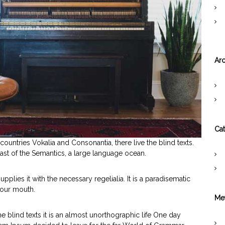
Arc
Cat
countries Vokalia and Consonantia, there live the blind texts.
ast of the Semantics, a large language ocean.
plies it with the necessary regelialia. It is a paradisematic
your mouth.
Me
e blind texts it is an almost unorthographic life One day