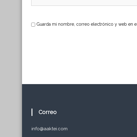
r
a
Guarda mi nombre, correo electrónico y web en e
d
a
s
Correo
info@aaktei.com