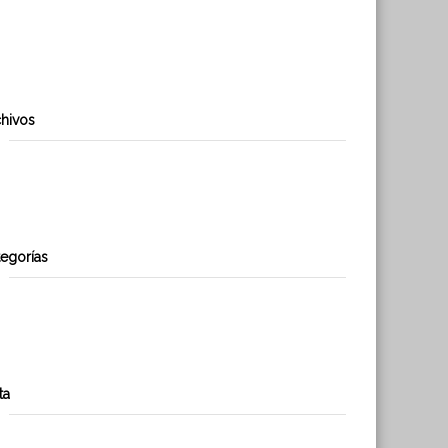
Se Obtiene RCA El Pinar
Travesía por los Andes propone generar conciencia en torno al
uso de energías renovables.
hivos
abril 2019
enero 2017
egorías
Noticias
Uncategorized
ta
Acceder