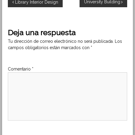
N
University Building
Library Interior Design
a
v
Deja una respuesta
e
Tu dirección de correo electrónico no será publicada.
Los
campos obligatorios están marcados con
*
g
a
Comentario
*
c
i
ó
n