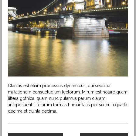
o
y
e
c
t
o
s
M
i
n
i
H
i
d
r
o
Claritas est etiam processus dynamicus, qui sequitur
mutationem consuetudium lectorum. Mirum est notare quam
littera gothica, quam nunc putamus parum claram,
anteposuerit litterarum formas humanitatis per seacula quarta
decima et quinta decima.