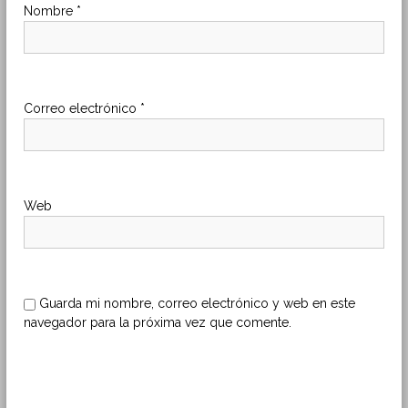
d
Nombre
*
e
e
Correo electrónico
*
n
t
Web
r
a
d
Guarda mi nombre, correo electrónico y web en este
navegador para la próxima vez que comente.
a
s