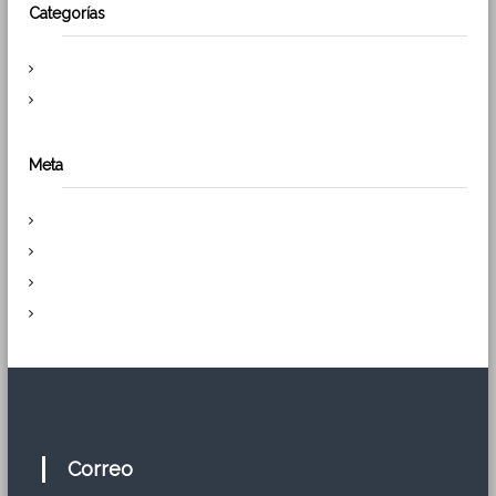
Categorías
Noticias
Uncategorized
Meta
Acceder
Feed de entradas
Feed de comentarios
WordPress.org
Correo