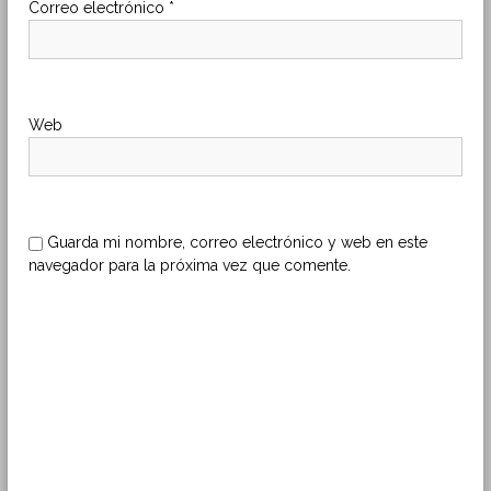
Correo electrónico
*
n
t
Web
r
a
d
Guarda mi nombre, correo electrónico y web en este
navegador para la próxima vez que comente.
a
s
B