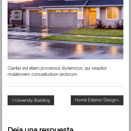
o
y
e
c
t
o
s
M
i
n
i
H
i
Claritas est etiam processus dynamicus, qui sequitur
d
mutationem consuetudium lectorum.
r
o
N
Home Exterior Design
University Building
a
v
Deja una respuesta